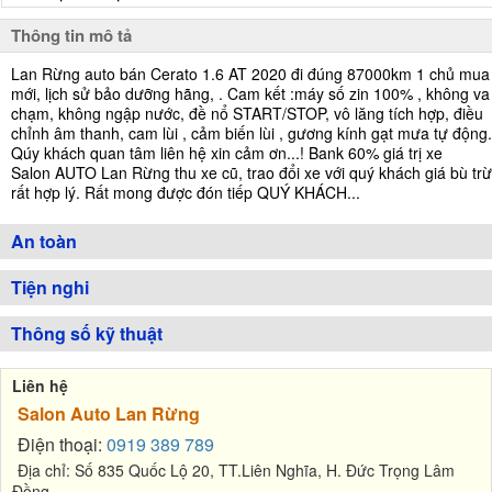
Thông tin mô tả
Lan Rừng auto bán Cerato 1.6 AT 2020 đi đúng 87000km 1 chủ mua
mới, lịch sử bảo dưỡng hãng, . Cam kết :máy số zin 100% , không va
chạm, không ngập nước, đề nổ START/STOP, vô lăng tích hợp, điều
chỉnh âm thanh, cam lùi , cảm biến lùi , gương kính gạt mưa tự động.
Qúy khách quan tâm liên hệ xin cảm ơn...! Bank 60% giá trị xe
Salon AUTO Lan Rừng thu xe cũ, trao đổi xe với quý khách giá bù trừ
rất hợp lý. Rất mong được đón tiếp QUÝ KHÁCH...
An toàn
Tiện nghi
Thông số kỹ thuật
Liên hệ
Salon Auto Lan Rừng
Điện thoại:
0919 389 789
Địa chỉ: Số 835 Quốc Lộ 20, TT.Liên Nghĩa, H. Đức Trọng Lâm
Đồng